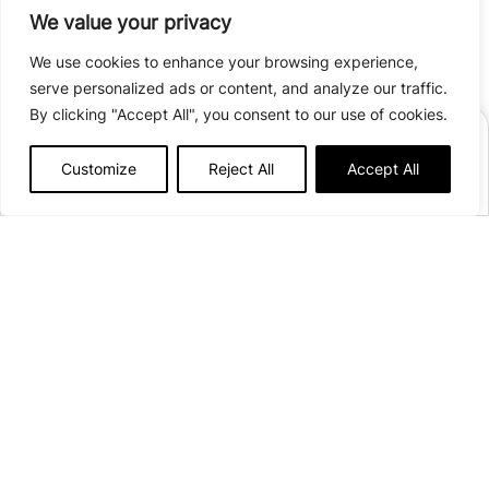
JE RÉSERVE !
We value your privacy
We use cookies to enhance your browsing experience,
serve personalized ads or content, and analyze our traffic.
By clicking "Accept All", you consent to our use of cookies.
RÉSERVER
Customize
Reject All
Accept All
Afficher plus de détails
Ouvert du
10 avril
au
27 septembre 2026
130 emplacements
16 Rue du Lac
21140 Pont-et-Massène
Voir sur la carte
campingdulacdepont@onlycamp.fr
+33(0)7 59 62 08 43